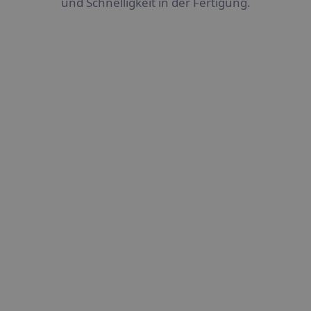
und Schnelligkeit in der Fertigung.
Beratung & Planung
Wir beraten Sie in allen Fragen zu Ihrem
Prototypen, wie Materialauswahl, Umsetzbarkeit
und Qualitätssicherung, damit Ihr Prototyp alle
gewünschten Anforderungen erfüllt.