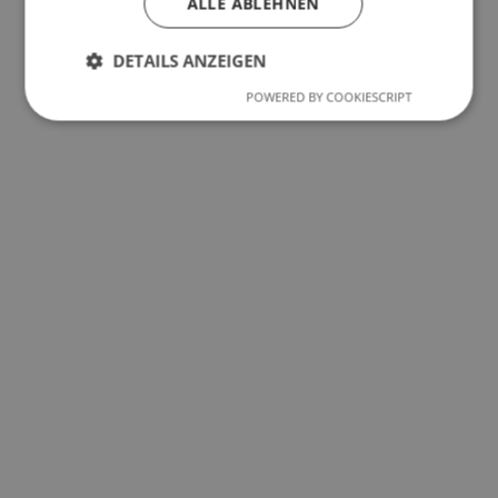
ALLE ABLEHNEN
DETAILS ANZEIGEN

POWERED BY COOKIESCRIPT
Lieferzeit ab 7 Tagen
Mit Lieferzeiten ab 7 Tagen garantieren wir eine
schnelle und zuverlässige Zustellung Ihrer
Produkte.
DIE BESONDERHEITEN UNSERER FERTIGUNG