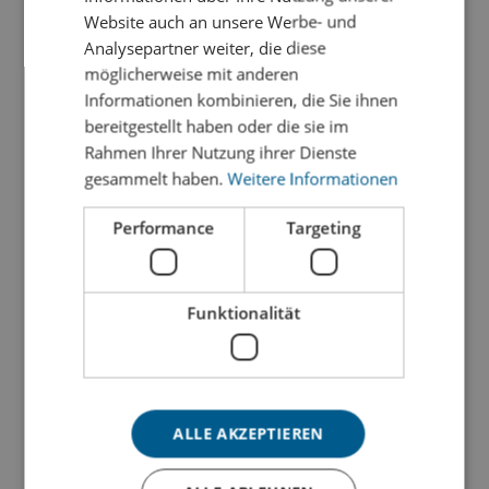
Website auch an unsere Werbe- und

Analysepartner weiter, die diese
möglicherweise mit anderen
hohe Materialvielfalt
Informationen kombinieren, die Sie ihnen
bereitgestellt haben oder die sie im
Unsere umfassende Materialvielfalt ermöglicht es
Rahmen Ihrer Nutzung ihrer Dienste
uns, individuelle und maßgeschneiderte
gesammelt haben.
Weitere Informationen
Lösungen für jedes Projekt zu bieten.
Performance
Targeting

Funktionalität
ab Stückzahl 1
Dank unserer flexiblen Fertigungskapazitäten
ALLE AKZEPTIEREN
sind wir in der Lage, bereits ab einem Einzelstück
zu produzieren.