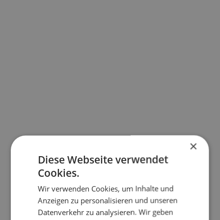

Priorität Work-Life-Balance
Unser Engagement für flexible Arbeitszeiten
zwischen 06:00 Uhr und 18:00 Uhr
ermöglicht es unseren Mitarbeitenden, ihre
beruflichen und persönlichen
Verpflichtungen erfolgreich zu vereinen. Wir
glauben daran, dass ein ausgewogenes
×
Leben der Schlüssel zu einem produktiven
Diese Webseite verwendet
und zufriedenen Team ist. Deshalb fördern
Cookies.
wir die Vereinbarkeit von Beruf und
Wir verwenden Cookies, um Inhalte und
Privatleben.
Anzeigen zu personalisieren und unseren
Datenverkehr zu analysieren. Wir geben